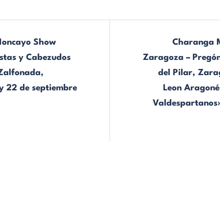
Moncayo Show
Charanga 
stas y Cabezudos
Zaragoza – Pregón 
 Zalfonada,
del Pilar, Zar
y 22 de septiembre
Leon Aragoné
Valdespartanos»