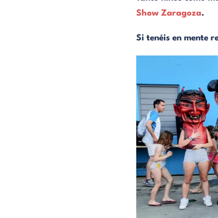
Show Zaragoza
.
Si tenéis en mente r