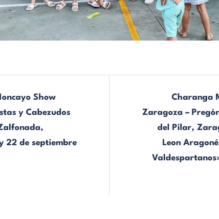
Moncayo Show
Charanga 
stas y Cabezudos
Zaragoza – Pregón 
 Zalfonada,
del Pilar, Zar
y 22 de septiembre
Leon Aragoné
Valdespartanos»