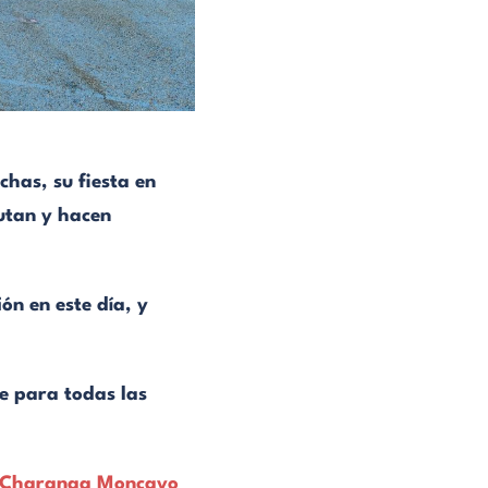
has, su fiesta en
rutan y hacen
ón en este día, y
te para todas las
Charanga Moncayo