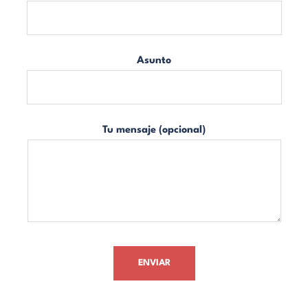
Asunto
Tu mensaje (opcional)