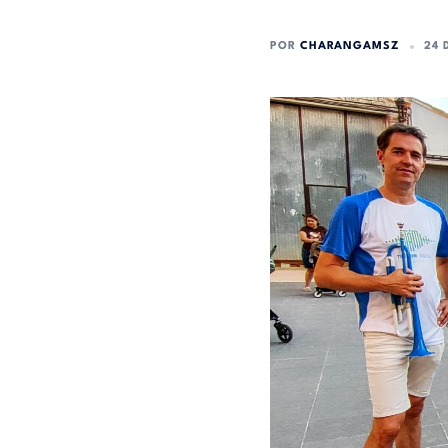
POR
CHARANGAMSZ
24 