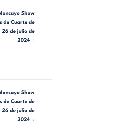
Moncayo Show
s de Cuarte de
26 de julio de
2024
Moncayo Show
s de Cuarte de
26 de julio de
2024