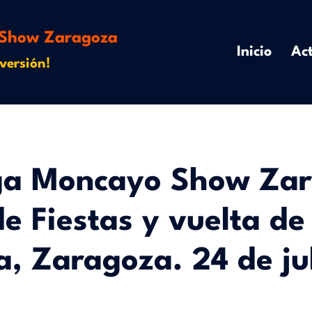
Show Zaragoza
Inicio
Act
versión!
a Moncayo Show Zar
e Fiestas y vuelta de
a, Zaragoza. 24 de ju