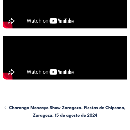
Charanga Moncayo Show Zaragoza. Fiestas de Chiprana,
Zaragoza. 15 de agosto de 2024